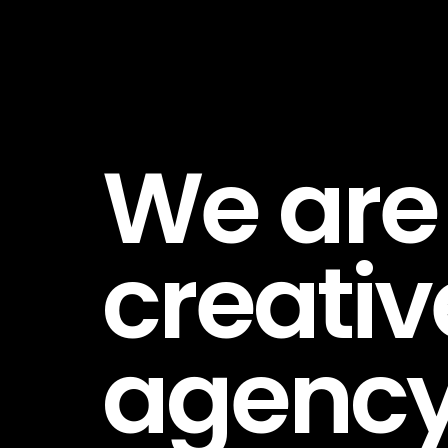
We are
creativ
agenc