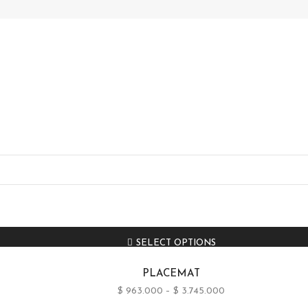
PLACEMAT
PULSO Empaques Premium
18/08/2022
04/08/2
SELECT OPTIONS
PLACEMAT
$
963.000
–
$
3.745.000