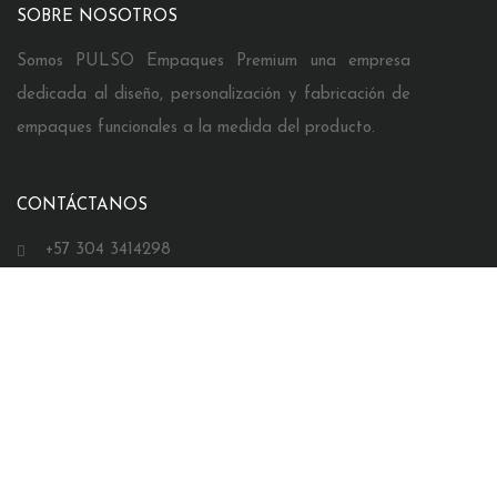
SOBRE NOSOTROS
Somos PULSO Empaques Premium una empresa
dedicada al diseño, personalización y fabricación de
empaques funcionales a la medida del producto.
CONTÁCTANOS
+57 304 3414298
comercial@pulsoempaques.com
Bucaramanga, Colombia
SÍGUENOS EN INSTAGRAM
@PULSOEMPAQUESPREMIUM