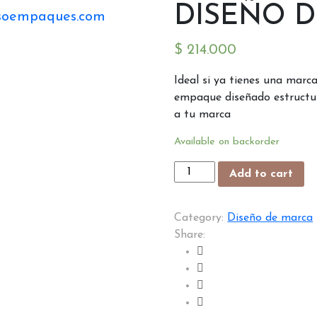
DISEÑO 
$
214.000
Ideal si ya tienes una marc
empaque diseñado estructu
a tu marca
Available on backorder
DISEÑO
Add to cart
DE
EMPAQUE
Category:
Diseño de marca
quantity
Share: