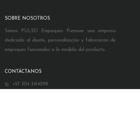
SOBRE NOSOTROS
Somos PULSO Empaques Premium una empresa
dedicada al diseño, personalización y fabricación de
empaques funcionales a la medida del producto.
CONTÁCTANOS
+57 304 3414298
comercial@pulsoempaques.com
Bucaramanga, Colombia
SÍGUENOS EN INSTAGRAM