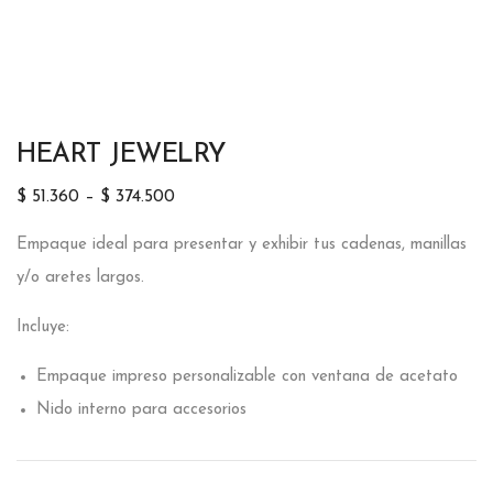
HEART JEWELRY
$
51.360
–
$
374.500
Empaque ideal para presentar y exhibir tus cadenas, manillas
y/o aretes largos.
Incluye:
Empaque impreso personalizable con ventana de acetato
Nido interno para accesorios