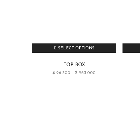
SELECT OPTIONS
TOP BOX
$
96.300
–
$
963.000