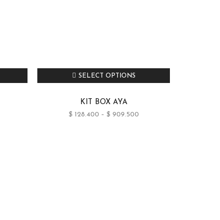
SELECT OPTIONS
KIT BOX AYA
$
128.400
–
$
909.500