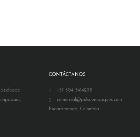
CONTÁCTANOS
dedicada
+57 304 3414298
 empaques
comercial@pulsoempaques.com
Bucaramanga, Colombia