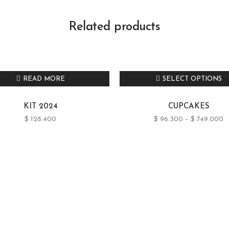
Related products
READ MORE
SELECT OPTIONS
KIT 2024
CUPCAKES
$
128.400
$
96.300
–
$
749.000