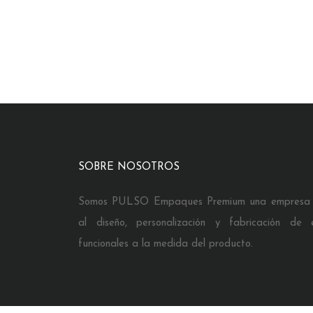
SOBRE NOSOTROS
Somos PULSO Empaques Premium una empresa 
al diseño, personalización y fabricación de
funcionales a la medida del producto.