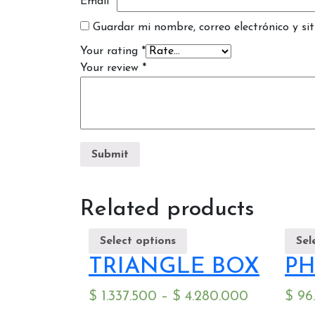
Email
*
Guardar mi nombre, correo electrónico y si
Your rating
*
Your review
*
Related products
Select options
Sel
TRIANGLE BOX
PH
$
1.337.500
–
$
4.280.000
$
96