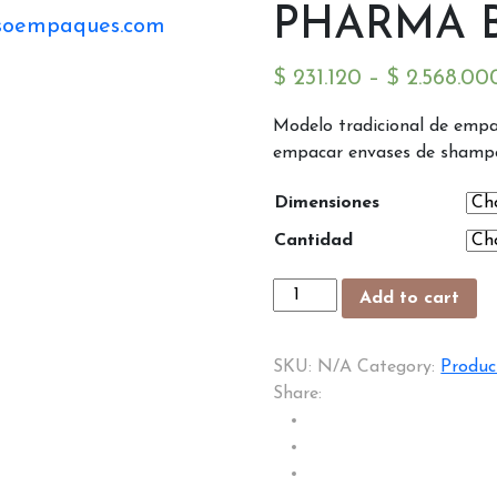
PHARMA 
$
231.120
–
$
2.568.00
Modelo tradicional de empa
empacar envases de shampoo
Dimensiones
Cantidad
PHARMA
Add to cart
BOX
quantity
SKU:
N/A
Category:
Produc
Share: