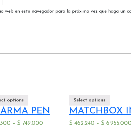
tio web en este navegador para la próxima vez que haga un c
ect options
Select options
ARMA PEN
MATCHBOX I
.300
–
$
749.000
$
462.240
–
$
6.955.00