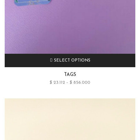
SELECT OPTIONS
TAGS
$
23.112
–
$
856.000