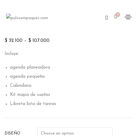
0
SERVICIO DISEÑO GRÁFICO
$
32.100
–
$
107.000
Incluye:
agenda planeadora
agenda pequeña
Calendario
Kit mapa de sueños
Libreta lista de tareas
DISEÑO