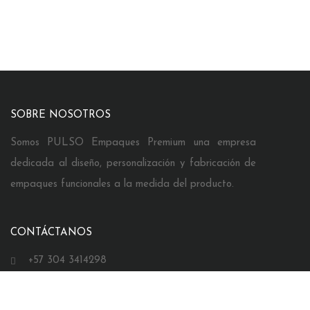
SOBRE NOSOTROS
Somos PULSO Empaques Premium una empresa
dedicada al diseño, personalización y fabricación de
empaques funcionales a la medida del producto.
CONTÁCTANOS
+57 304 3414298
comercial@pulsoempaques.com
Bucaramanga, Colombia