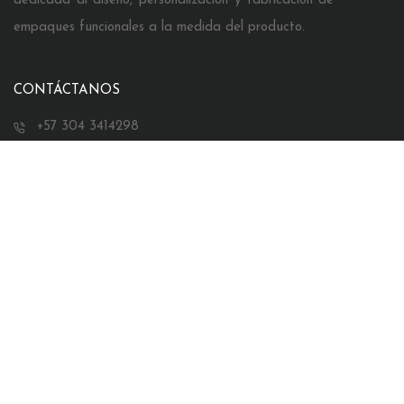
dedicada al diseño, personalización y fabricación de
empaques funcionales a la medida del producto.
CONTÁCTANOS
+57 304 3414298
comercial@pulsoempaques.com
Bucaramanga, Colombia
SÍGUENOS EN INSTAGRAM
@PULSOEMPAQUESPREMIUM